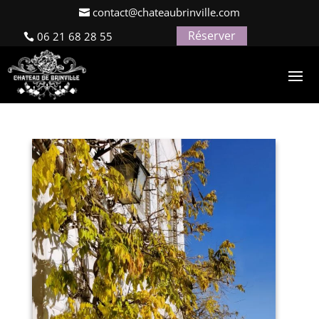
contact@chateaubrinville.com
Réserver
06 21 68 28 55
Le Jardin
par
alebrun@web4gites.com
|
Nov 5, 2021
|
0
commentaires