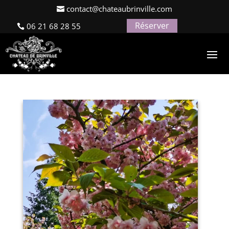
contact@chateaubrinville.com
Réserver
06 21 68 28 55
Le Domaine
par
alebrun@web4gites.com
|
Nov 5, 2021
|
0
commentaires