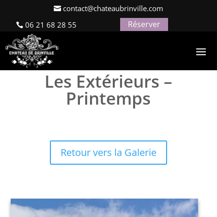
contact@chateaubrinville.com
Réserver
06 21 68 28 55
Galerie Photos
Les Extérieurs –
Printemps
Retour vers la Galerie